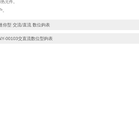
加热元件
。
户。
迷你型 交流/直流 数位鉤表
NY-00103交直流数位型鉤表