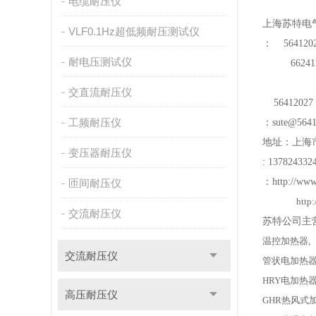
电缆耐压仪
上
海苏特电
VLF0.1Hz超低频耐压测试仪
：
564120
耐电压测试仪
66241
交直流耐压仪
56412027
工频耐压仪
：
sute@564
地址：上海
变压器耐压仪
: 13782433
：
http://www
匝间耐压仪
http
交流耐压仪
苏特公司主
温控加热器
,
交流耐压仪
管状电加热
HRY
电加热
高压耐压仪
GHR
热风式