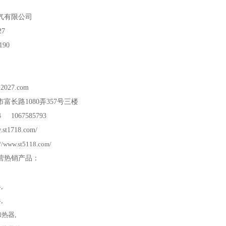
气有限公司
27
190
12027.com
市富长路
1080
弄
357
号三楼
24 1067585793
.st1718.com/
://www.st5118.com/
营热销产品：
器
,
器
,
加热器
,