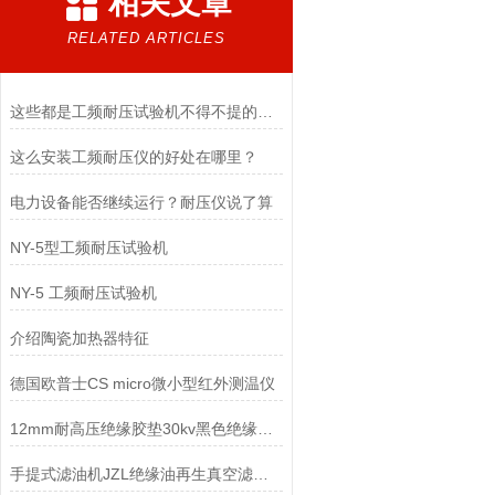
相关文章
RELATED ARTICLES
这些都是工频耐压试验机不得不提的优点
这么安装工频耐压仪的好处在哪里？
电力设备能否继续运行？耐压仪说了算
NY-5型工频耐压试验机
NY-5 工频耐压试验机
介绍陶瓷加热器特征
德国欧普士CS micro微小型红外测温仪
12mm耐高压绝缘胶垫30kv黑色绝缘胶板10kv绝缘橡胶板
手提式滤油机JZL绝缘油再生真空滤油机WG型手提式滤油机