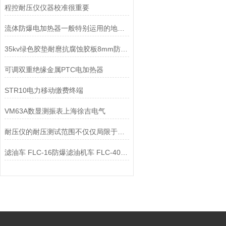
程控耐压仪仪器校准很重要
流体防爆电加热器一般特别运用的地方有哪些
35kv绿色胶垫耐麿抗腐蚀胶板8mm防滑绝缘垫
可调双重绝缘金属PTC电加热器
STR10电力移动缴费终端
VM63A数显测振表上海徐吉电气
耐压仪的耐压测试范围不仅仅局限于电器装置了
滤油车 FLC-16防爆滤油机车 FLC-40防爆滤油机车