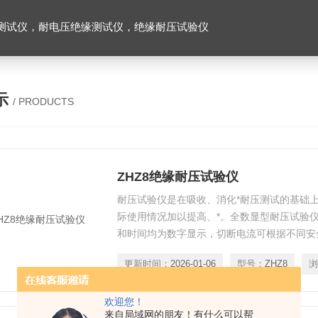
测试仪，耐电压绝缘测试仪，绝缘耐压试验仪
示
/ PRODUCTS
ZHZ8绝缘耐压试验仪
耐压试验仪是在吸收、消化*耐压测试的基础
际使用情况加以提高、*。全数显型耐压试验
和时间均为数字显示，切断电流可根据不同安
任意设定，功能更加丰富实用，并且可通过漏
更新时间：
2026-01-06
型号：
ZHZ8
浏
的实际值和比较同类产品不同批次或不同厂家
保你的产品安全性能*。
欢迎您！
来自局域网的朋友！有什么可以帮