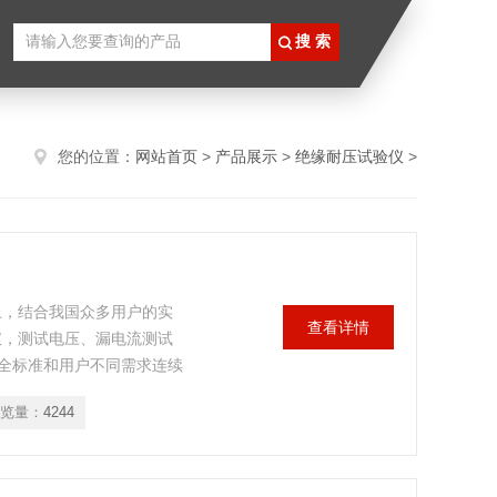
您的位置：
网站首页
>
产品展示
>
绝缘耐压试验仪
>
上，结合我国众多用户的实
查看详情
仪，测试电压、漏电流测试
全标准和用户不同需求连续
电流显示反映被测体漏电流
览量：
4244
产品中的耐压好坏程度，确