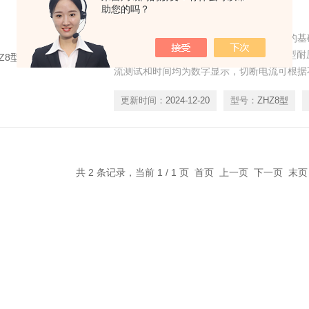
助您的吗？
ZHZ8型绝缘耐压试验仪
绝缘耐压试验仪是在吸收、消化耐压测试的基
实际使用情况加以提高、*。ZHZ8全数显型
流测试和时间均为数字显示，切断电流可根据
求连续设定，功能更加丰富实用，并且可通过
更新时间：
2024-12-20
型号：
ZHZ8型
流的实际值和比较同类产品不同批次或不同厂
确保你的产品安全性能。
共 2 条记录，当前 1 / 1 页 首页 上一页 下一页 末