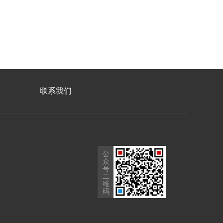
联系我们
公
众
号
二
维
码