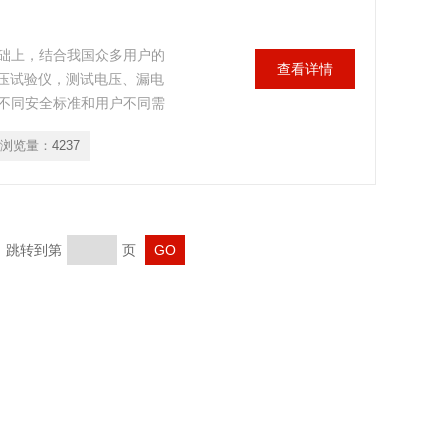
础上，结合我国众多用户的
查看详情
耐压试验仪，测试电压、漏电
不同安全标准和用户不同需
漏电流显示反映被测体漏电
浏览量：
4237
家产品中的耐压好坏程度，
页 跳转到第
页