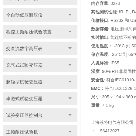
内存容量
: 32kB
其他测试性能
: IR, PI, 
全自动低压耐压仪
传输接口
: RS232 和 U
数据存储
: 电压,测试时间
程控工频耐压试验装置
实时输出
: 能连续不断
使用温度：
-20
交直流数字高压表
储存温度
: -25°C 到 65°
入境标准
: IP65
充气式试验变压器
湿度
: 90% RH 非凝固性
安全性
: 符合IEC61010-
超轻型试验变压器
EMC
：
符合IEC61326-
尺寸
: 305 x 194 x 360
串激式试验变压器
重量
: 7.1 kg
试验变压器控制台
上海苏特电气有限公司
：
56412027
工频耐压试验机