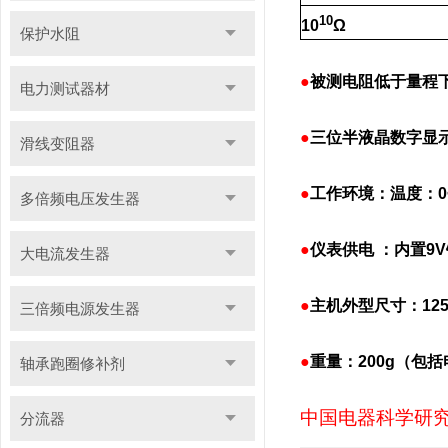
10
10
Ω
保护水阻
●
被测电阻低于量程
电力测试器材
●
三位半液晶数字显
滑线变阻器
●
工作环境：温度：0
多倍频电压发生器
●
仪表供电 ：内置9
大电流发生器
●
主机外型尺寸：125×
三倍频电源发生器
●
重量：200g（包
轴承跑圈修补剂
中国电器科学研
分流器