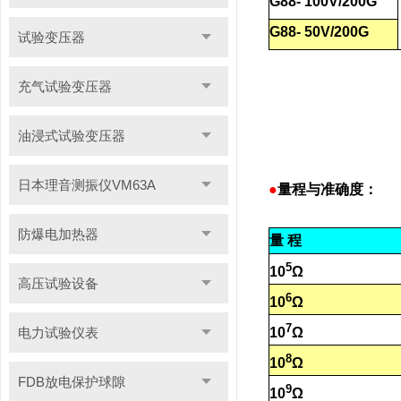
G88- 100V/200G
G88- 50V/200G
试验变压器
充气试验变压器
油浸式试验变压器
日本理音测振仪VM63A
●
量程与准确度：
防爆电加热器
量
程
5
10
Ω
高压试验设备
6
10
Ω
7
10
Ω
电力试验仪表
8
10
Ω
FDB放电保护球隙
9
10
Ω