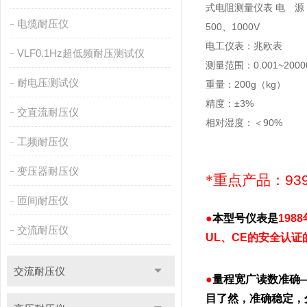
式电阻测量仪表 电 源：9
电缆耐压仪
500、1000V
电工仪表：兆欧表
VLF0.1Hz超低频耐压测试仪
测量范围：0.001~200
耐电压测试仪
重量：200g（kg）
精度：±3%
交直流耐压仪
相对湿度：＜90%
工频耐压仪
变压器耐压仪
*重点产品
：939
匝间耐压仪
●
本型号仪表是
19
8
交流耐压仪
UL、CE的安全认
交流耐压仪
●
量程宽广读数准确
目了然，准确稳定，