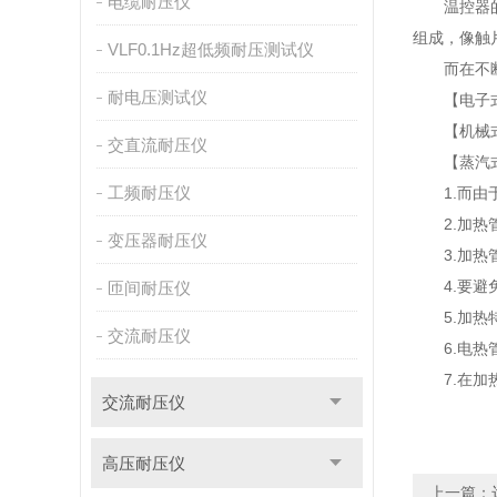
电缆耐压仪
温控器的原
组成，像触
VLF0.1Hz超低频耐压测试仪
而在不断发
耐电压测试仪
【电子式】
【机械式】
交直流耐压仪
【蒸汽式
工频耐压仪
1.而由于
2.加热管
变压器耐压仪
3.加热管
4.要避免
匝间耐压仪
5.加热特
交流耐压仪
6.电热管
7.在加热
交流耐压仪
高压耐压仪
上一篇：