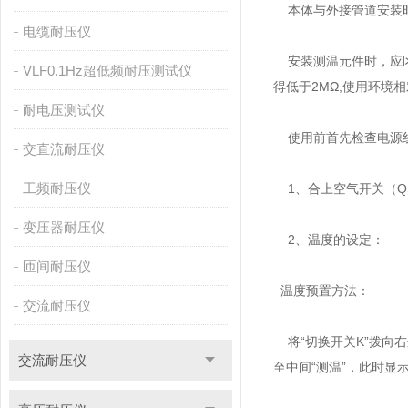
本体与外接管道安装时
电缆耐压仪
安装测温元件时，应区别
VLF0.1Hz超低频耐压测试仪
得低于2MΩ,使用环境
耐电压测试仪
使用前首先检查电源线
交直流耐压仪
工频耐压仪
1、合上空气开关（Q
变压器耐压仪
2、温度的设定：
匝间耐压仪
温度预置方法：
交流耐压仪
将“切换开关K”拨向右
交流耐压仪
至中间“测温”，此时显