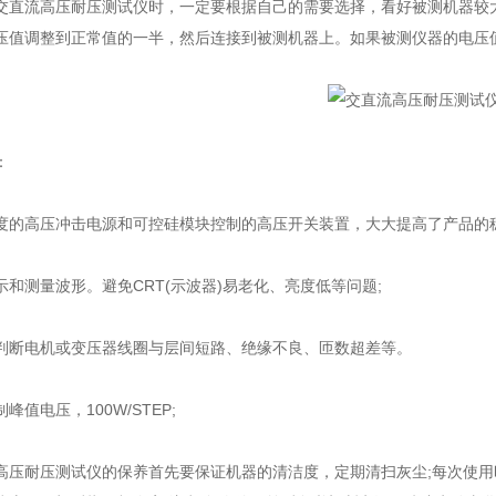
流高压耐压测试仪时，一定要根据自己的需要选择，看好被测机器较大
压值调整到正常值的一半，然后连接到被测机器上。如果被测仪器的电压值
：
高压冲击电源和可控硅模块控制的高压开关装置，大大提高了产品的
和测量波形。避免CRT(示波器)易老化、亮度低等问题;
电机或变压器线圈与层间短路、绝缘不良、匝数超差等。
电压，100W/STEP;
耐压测试仪的保养首先要保证机器的清洁度，定期清扫灰尘;每次使用时