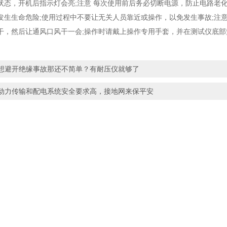
状态，开机后指示灯会亮;注意 每次使用前后务必切断电源，防止电路老
发生生命危险;使用过程中不要让无关人员靠近或操作，以免发生事故;注
干，然后让通风口风干一会;操作时请戴上操作专用手套，并在测试仪底部
想避开绝缘事故那还不简单？有耐压仪就够了
动力传输和配电系统安全要求高，接地网来保平安