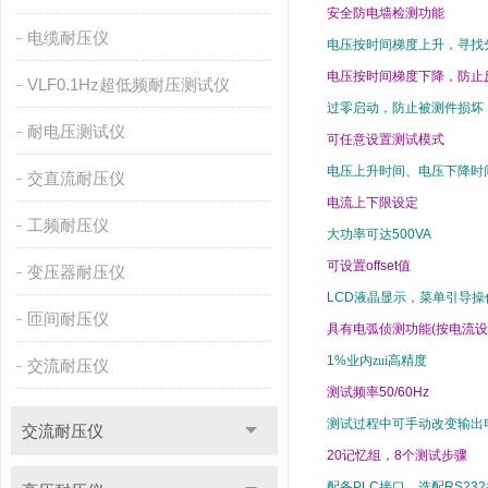
安全防电墙检测功能
电缆耐压仪
电压按时间梯度上升，寻找
电压按时间梯度下降，防止
VLF0.1Hz超低频耐压测试仪
过零启动，防止被测件损坏
耐电压测试仪
可任意设置测试模式
电压上升时间、电压下降时
交直流耐压仪
电流上下限设定
工频耐压仪
大功率可达
500VA
可设置
offset
值
变压器耐压仪
LCD
液晶显示，菜单引导操
匝间耐压仪
具有电弧侦测功能
(
按电流设
1%
业内zui高精度
交流耐压仪
测试频率
50/60Hz
测试过程中可手动改变输出
交流耐压仪
20
记忆组，
8
个测试步骤
配备
PLC
接口，选配
RS232