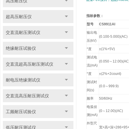
高压耐压仪
指标参数：
超高压耐压仪
型号
CS9911AI
交直流耐压测试仪
输出电
(0.100-5.000)(AC)
压(kV)
绝缘耐压试验仪
*度
±(1%+5V)
测试电
(0.050
～12.00)(AC
交直流超高压耐压测试仪
流(mA)
*度
±(2%+2count)
耐电压绝缘测试仪
测试时
(0.0
～999.9)
间(s)
交直流高压耐压测试仪
频率
50/60Hz
电弧侦
(0
～12.00)(AC)
工频耐压试验仪
测(mA)
外型尺
低压耐压测试仪
宽×高×深=286×95×