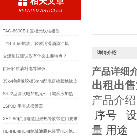
相关文章
RELATED ARTICLES
TAG-8600E中置柜无线核相仪
TYB-B-50燃油、轻质润滑油滤油机
详情介绍
交流耐压测试仪有什么主要特点？
供应轻质油料电导率仪
产品详细
35kv绝缘橡胶板3mm配电房橡胶绝缘皮
出租出售
SRJ2型管状电加热元件（碱溶液加热器）
产品介绍
1SP0D 手表式报警器
序号
XHF-50矿用电缆阻燃热补胶带使用要求
量 用途
HL-ⅠHL-ⅡHL-Ⅲ绝缘油脱色装置HL-Ⅰ绝缘油脱色装置