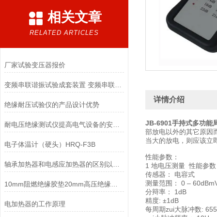
相关文章
RELATED ARTICLES
厂家试验变压器报价
变频串联谐振试验成套装置 变频串联谐振试验成套装置
详情介绍
绝缘耐压试验仪的产品设计优势
JB-6901手持式多功
耐电压绝缘测试仪提高电气设备的安全性和工作效率
部放电以外的其它原因
当大的放电，则应该立
电子体温计（硬头）HRQ-F3B
性能参数：
轴承加热器和电感应加热器的区别以及特点
1 地电压测量 性能参
传感器： 电容式
测量范围： 0 – 60dBm
10mm阻燃绝缘胶垫20mm高压绝缘垫66KV高压绝缘垫
分辩率： 1dB
精度: ±1dB
电加热器的工作原理
每周期zui大脉冲数: 65