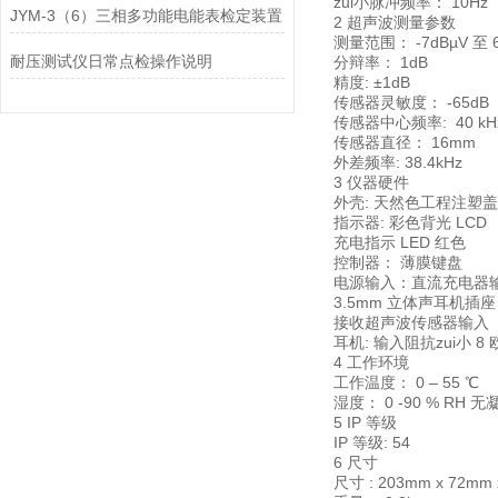
zui小脉冲频率： 10Hz
JYM-3（6）三相多功能电能表检定装置
2 超声波测量参数
测量范围： -7dBµV 至 6
耐压测试仪日常点检操作说明
分辩率： 1dB
精度: ±1dB
传感器灵敏度： -65dB（0d
传感器中心频率: 40 kH
传感器直径： 16mm
外差频率: 38.4kHz
3 仪器硬件
外壳: 天然色工程注塑
指示器: 彩色背光 LCD
充电指示 LED 红色
控制器： 薄膜键盘
电源输入：直流充电器
3.5mm 立体声耳机插
接收超声波传感器输入
耳机: 输入阻抗zui小 8
4 工作环境
工作温度： 0 – 55 ℃
湿度： 0 -90 % RH 
5 IP 等级
IP 等级: 54
6 尺寸
尺寸 : 203mm x 72mm