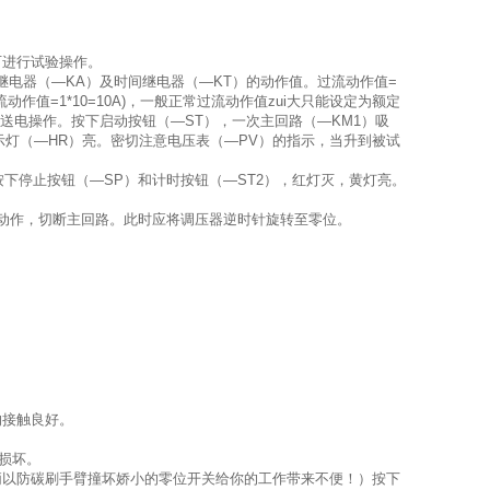
可进行试验操作。
电器（—KA）及时间继电器（—KT）的动作值。过流动作值=
作值=1*10=10A)，一般正常过流动作值zui大只能设定为额定
以送电操作。按下启动按钮（—ST），一次主回路（—KM1）吸
灯（—HR）亮。密切注意电压表（—PV）的指示，当升到被试
停止按钮（—SP）和计时按钮（—ST2），红灯灭，黄灯亮。
动作，切断主回路。此时应将调压器逆时针旋转至零位。
的接触良好。
成损坏。
柄以防碳刷手臂撞坏娇小的零位开关给你的工作带来不便！）按下