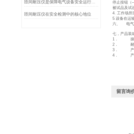
匝间耐压仪是保障电气设备安全运行的守护者
停止按钮（
被试品及试
4. 工作
匝间耐压仪在安全检测中的核心地位
5.设备在
六、 电气
七，产品装
1． 操
2． 耐压仪
3． 产
4． 产
留言询