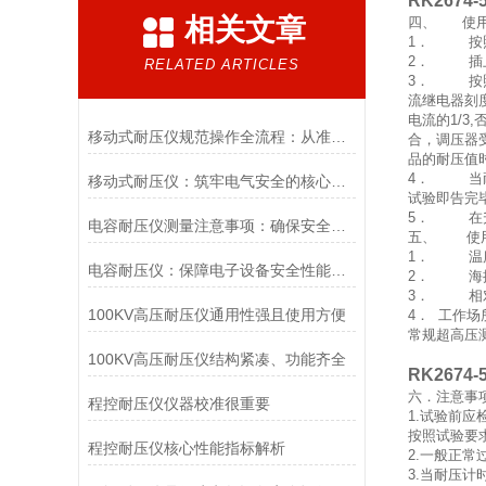
RK267
相关文章
四、 使
1． 按照
2． 插上
RELATED ARTICLES
3． 按照
流继电器刻度
电流的1/
移动式耐压仪规范操作全流程：从准备到收尾的精准把控
合，调压器
品的耐压值
4． 当耐
移动式耐压仪：筑牢电气安全的核心防线——解析核心检测目的
试验即告完
5． 在升
电容耐压仪测量注意事项：确保安全与准确的关键
五、 使
1． 温度
电容耐压仪：保障电子设备安全性能的重要工具
2． 海拔
3． 相对
100KV高压耐压仪通用性强且使用方便
4． 工作
常规超高压
输出
100KV高压耐压仪结构紧凑、功能齐全
RK267
六．注意事
程控耐压仪仪器校准很重要
1.试验前
按照试验要
程控耐压仪核心性能指标解析
2.一般正常
3.当耐压