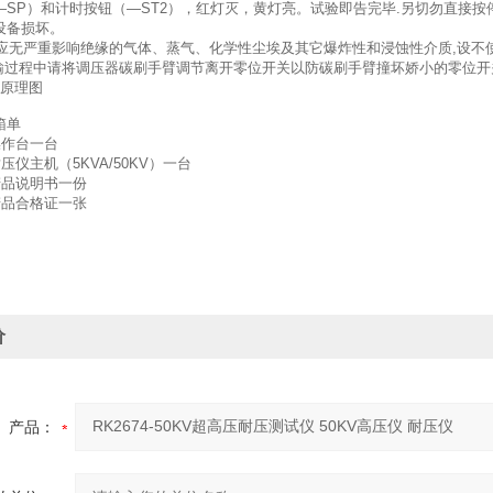
—SP）和计时按钮（—ST2），红灯灭，黄灯亮。试验即告完毕.另切勿直接
设备损坏。
场所应无严重影响绝缘的气体、蒸气、化学性尘埃及其它爆炸性和浸蚀性介质,设不
运输过程中请将调压器碳刷手臂调节离开零位开关以防碳刷手臂撞坏娇小的零位
原理图
箱单
作台一台
主机（5KVA/50KV）一台
品说明书一份
品合格证一张
价
产品：