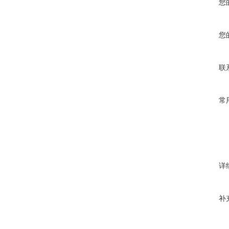
您
您
联
常
详
补