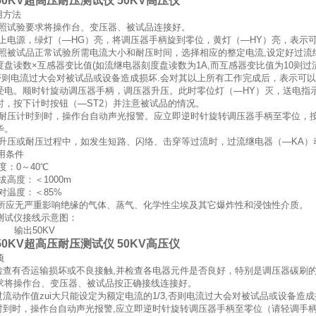
4-50KV超高压耐压测试仪 50KV高压仪
用方法
试验要求将操作台、变压器、被试品连接好。
电源，绿灯（—HG）亮，将调压器手柄旋到零位，黄灯（—HY）亮，表示
被试品正常试验所需电流大小和耐压时间，选择相应的整定电流,设定好过流继
盘读数×互感器变比值(如流继电器刻度盘读数为1A,而互感器变比值为10则过流动
3,否则电流过大会对被试品或设备造成损坏.会对其以上所有工作完成后，表示可
受电。顺时针旋动调压器手柄，调压器升压。此时零位灯（—HY）灭，送电指示
时，按下计时按钮（—ST2）并注意被试品的情况。
压计时到时，操作台自动声光报警。应立即逆时针旋转调压器手柄至零位，按下
毕。
压或耐压过程中，如发生短路、闪络、击穿等过流时，过流继电器（—KA）
用条件
：0～40℃
高度：＜1000m
温度：＜85%
场所应无严重影响绝缘的气体、蒸气、化学性尘埃及其它爆炸性和浸蚀性介质。
测试仪接线示意图：
50KV
4-50KV超高压耐压测试仪 50KV高压仪
项
应检查有否运输损坏或不良接触,并检查各电器元件是否良好，特别是调压器碳刷
求将操作台、变压器、被试品按正确接线连接好。
过流动作值zui大只能设定为额定电流的1/3,否则电流过大会对被试品或设备造
计时到时，操作台自动声光报警,应立即逆时针旋转调压器手柄至零位（请轻调手