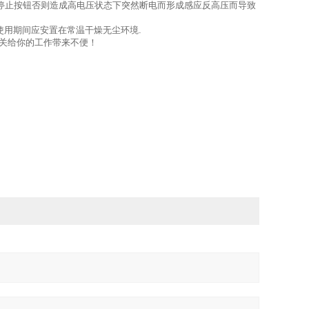
按停止按钮否则造成高电压状态下突然断电而形成感应反高压而导致
使用期间应安置在常温干燥无尘环境.
开关给你的工作带来不便！