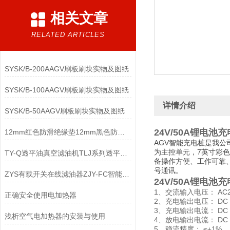
相关文章
RELATED ARTICLES
SYSK/B-200AAGV刷板刷块实物及图纸
SYSK/B-100AAGV刷板刷块实物及图纸
详情介绍
SYSK/B-50AAGV刷板刷块实物及图纸
24V/50A锂电池
12mm红色防滑绝缘垫12mm黑色防滑绝缘垫
AGV智能充电桩是我
为主控单元，7英寸彩
TY-Q透平油真空滤油机TLJ系列透平油滤油机
备操作方便、工作可靠、
号通讯。
ZYS有载开关在线滤油器ZJY-FC智能型有载分接开关滤油机
24V/50A锂电池
1、交流输入电压： AC22
正确安全使用电加热器
2、充电输出电压： DC 
3、充电输出电流： DC 
浅析空气电加热器的安装与使用
4、放电输出电流： DC 0
5、稳流精度： ≤±1%