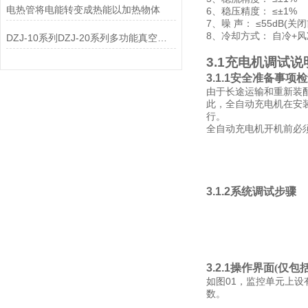
电热管将电能转变成热能以加热物体
6、稳压精度： ≤±1%
7、噪 声： ≤55dB(关
8、冷却方式： 自冷+风
DZJ-10系列DZJ-20系列多功能真空滤油机
3.1
充电机调试说
3.1.1
安全准备事项检
由于长途运输和重新装
此，
全自动充电机
在安
行。
全自动充电机开机前必
3.1.2
系统调试步骤
3.2.1
操作界面(仅包
01
如
图
，监控单元上设
数。