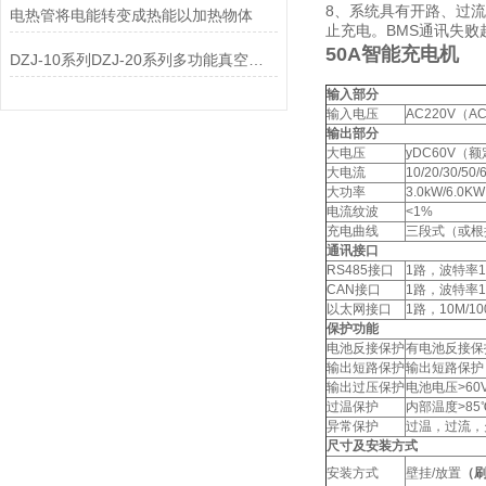
8、系统具有开路、过
电热管将电能转变成热能以加热物体
止充电。BMS通讯失败
50A智能充电机
DZJ-10系列DZJ-20系列多功能真空滤油机
输入部分
输入电压
AC220V（AC
输出部分
大电压
yDC60V（额
大电流
10/20/30/50
大功率
3.0kW/6.0KW
电流纹波
<1%
充电曲线
三段式（或根
通讯接口
RS485接口
1路，波特率12
CAN接口
1路，波特率125
以太网接口
1路，10M/1
保护功能
电池反接保护
有电池反接保
输出短路保护
输出短路保护
输出过压保护
电池电压>60V
过温保护
内部温度>85
异常保护
过温，过流，
尺寸及安装方式
安装方式
壁挂/放置
（