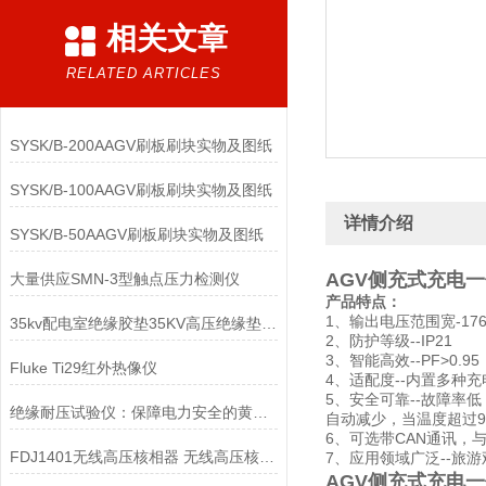
相关文章
RELATED ARTICLES
SYSK/B-200AAGV刷板刷块实物及图纸
SYSK/B-100AAGV刷板刷块实物及图纸
详情介绍
SYSK/B-50AAGV刷板刷块实物及图纸
AGV侧充式充电
大量供应SMN-3型触点压力检测仪
产品特点：
1、输出电压范围宽-176
35kv配电室绝缘胶垫35KV高压绝缘垫报价3mm低压绝缘垫
2、防护等级--IP21
3、智能高效--PF>0.
Fluke Ti29红外热像仪
4、适配度--内置多种
5、安全可靠--故障率
绝缘耐压试验仪：保障电力安全的黄金护卫
自动减少，当温度超过
6、可选带CAN通讯
FDJ1401无线高压核相器 无线高压核相仪生产厂家
7、应用领域广泛--旅
AGV侧充式充电