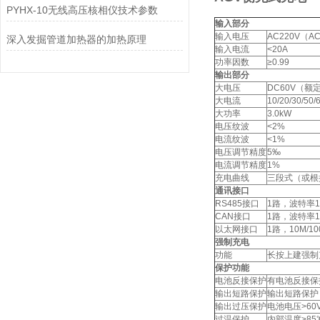
PYHX-10无线高压核相仪技术参数
输入部分
输入电压
AC220V（AC
深入发掘管道加热器的加热原理
输入电流
<20A
功率因数
≥0.99
输出部分
大电压
DC60V（额
大电流
10/20/30/50/
大功率
3.0kW
电压纹波
<2%
电流纹波
<1%
电压调节精度
5‰
电流调节精度
1%
充电曲线
三段式（或根
通讯接口
RS485接口
1路，波特率12
CAN接口
1路，波特率125
以太网接口
1路，10M/1
强制充电
功能
长按上建强制
保护功能
电池反接保护
有电池反接保
输出短路保护
输出短路保护
输出过压保护
电池电压>60V
过温保护
内部温度>85