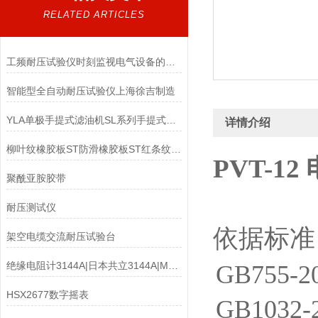
RELATED ARTICLES
工频耐压试验仪时刻监视电气设备的安全状况
智能型全自动耐压试验仪上海徐吉制造
YLA单极手提式滤油机SL系列手提式净油机
详情介绍
柳叶纹橡胶板ST防滑橡胶板ST红条纹橡胶板ST
PVT-1
聚酰亚胺胶带
耐压测试仪
依据标准
架空电缆交流耐压试验台
绝缘电阻计3144A|日本共立3144A|MODEL3144A
GB755
HSX2677数字摇表
GB103