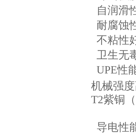
自润滑
耐腐蚀
不粘性好
卫生无毒
UPE性
机械强度
T2紫铜
导电性