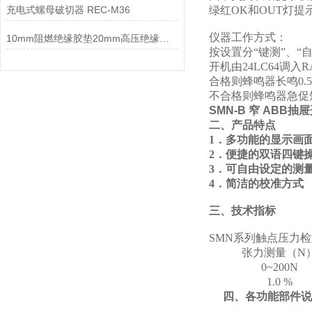
充电式螺母破切器 REC-M36
绿红OK和OUT灯
仪器工作方式：
10mm阻燃绝缘胶垫20mm高压绝缘垫66KV高压绝缘垫
按设置分“键测”、“
开机由24LC64调
合格则蜂鸣器长鸣0
不合格则蜂鸣器急促
SMN-B 窄 ABB
二、产品特点
1．多功能的显示画
2．便捷的双语四键
3．可自由设定的测
4．简洁的校准方式
三、技术指标
SMN系列触点压力
张力测量（N
0~200N
1.0 %
四、各功能部件说