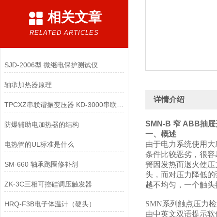
相关文章
RELATED ARTICLES
SJD-2006型 微继电保护测试仪
轴承加热器原理
详情介绍
TPCXZ串联谐振变压器 KD-3000串联谐振设备
SMN-B 窄 ABB
防爆辅助电加热器的结构
一、概述
由于电力系统使用大
电热管的UL标准是什么
条件比较恶劣，很容
SM-660 轴承跑圈修补剂
簧因发热而退火使压
头，而对压力降低的
ZK-3C三相可控硅调压触发器
越不均匀，一个触头
SMN系列触点压力检
HRQ-F3B电子体温计（硬头）
由中英文双语提示软