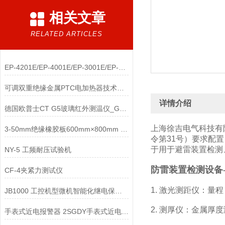
相关文章
RELATED ARTICLES
EP-4201E/EP-4001E/EP-3001E/EP-2501E充电式压接钳
可调双重绝缘金属PTC电加热器技术要求
详情介绍
德国欧普士CT G5玻璃红外测温仪_G5红外激光测温仪
上海徐吉电气科技有
3-50mm绝缘橡胶板600mm×800mm 绝缘胶垫
令第31号）要求配
于用于避雷装置检测
NY-5 工频耐压试验机
防雷装置检测设备
CF-4夹紧力测试仪
1. 激光测距仪：量程：
JB1000 工控机型微机智能化继电保护全自动测试仪
2. 测厚仪：金属厚
手表式近电报警器 2SGDY手表式近电报警器2SG64