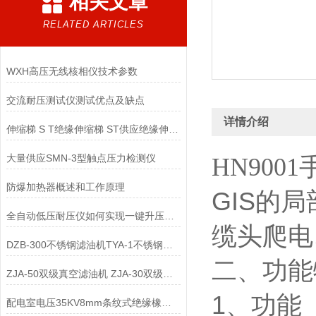
相关文章
RELATED ARTICLES
WXH高压无线核相仪技术参数
交流耐压测试仪测试优点及缺点
详情介绍
伸缩梯 S T绝缘伸缩梯 ST供应绝缘伸缩梯/竹节梯
大量供应SMN-3型触点压力检测仪
HN90
防爆加热器概述和工作原理
GIS
的局
全自动低压耐压仪如何实现一键升压、计时与回零
缆头爬电
DZB-300不锈钢滤油机TYA-1不锈钢抗燃油滤油机
二、功能
ZJA-50双级真空滤油机 ZJA-30双级真空滤油机
1
、功能
配电室电压35KV8mm条纹式绝缘橡胶垫5kv防静电胶板