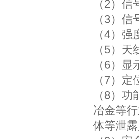
（
2
）信
（
3
）信
（
4
）强
（
5
）天
（
6
）显
（
7
）定
（
8
）功
冶金等行
体等泄露