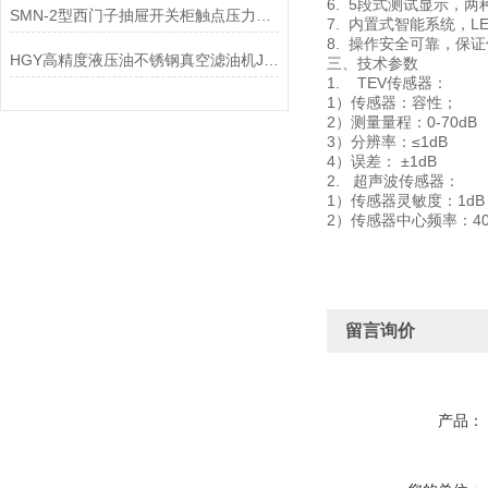
6. 5段式测试显示，
SMN-2型西门子抽屉开关柜触点压力检测仪技术参数
7. 内置式智能系统，
8. 操作安全可靠，保
HGY高精度液压油不锈钢真空滤油机JL不锈钢食用油滤油车
三、技术参数
1. TEV传感器：
1）传感器：容性；
2）测量量程：0-70dB
3）分辨率：≤1dB
4）误差： ±1dB
2. 超声波传感器：
1）传感器灵敏度：1dB
2）传感器中心频率：40
留言询价
产品：