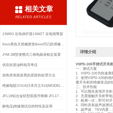
相关文章
RELATED ARTICLES
1SW03 近电保护器1SWZ7 近电报警器
5mm黑色天然橡胶垫8mm凹凸防滑橡胶垫防静电绝缘板6mm
详情介绍
JYM-3B型便携式三相电能表检定装置
VSPD-100手持式开
供应轻质油料电导率仪
一、测试方案
1. VSPD-100为
加热管表面发黑的原因和处理方法
2. 使用VSPD-1
量开关柜的绝缘状况的
绝缘电阻计314|日本共立314|MODEL314
二、技术性能
1. 可以预先发现开关
JFL18铝合金轻型双面升降梯 JFL17铝合金轻型升降梯 JFL19铝合金轻型单梯
2. 无需接触开关柜带
3. 检测一次，即可对
4. 同时具有超声波测
耐电压j绝缘测试仪的特性及应用
5. 超声波、TEV内