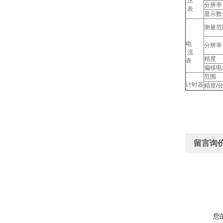
压
分辨率
表
显示数
测量范
电
分辨率
流
精度
表
偏移电
范围
计时器
精度/
留言询
您