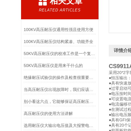
相关文章
RELATED ARTICLES
100KV高压耐压仪通用性强且使用方便
100KV高压耐压仪结构紧凑、功能齐全
详情介
50KV高压耐压仪的校准工作是一个复杂且精细的过程
CS9911
50KV高压耐压仪是用来干什么的
采用20*
绝缘耐压试验仪的操作及检查很重要，你得学会！
●恒压输出
●具有快速
●过零启动
当高压耐压仪出现故障时，我们应该如何去解决呢?
●电压按时
●可设置电
别小看这六点，它能够保证高压耐压仪使用安全
●电流偏移
●在测试过
高压耐压仪的使用方法讲解
●输出电压频
●具有GFI
●具有20
选用耐压仪大输出电压值及大报警电流值要大于所需电压值和报警电流值
●前面板软