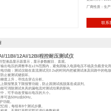
厂商性质：生产
联系
绍
AI/11BI/12AI/12BI程控耐压测试仪
2字符型液晶显示器显示，显示参数醒目、直观。
：输出电压的调整率在±1%范围内，避免因输入电源电压不稳及负载变化
放电功能：测试仪能在直流测试完0.2s的时间内把被测试体及回路中的电
可防止被测试键损坏。
间梯度上升，寻找击穿点分析。
流上限报警及下限报警功能，防止因测试线脱落造成误判。
功能可消除测试夹具的漏电流对测试结果的影响。
程中，可手动改变输出电压的大小。
率可选50Hz或60Hz。
保护功能。
个记忆组，每组有8个测试步骤。
件校准，不用打开即可即可进行参数校准。