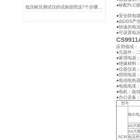
●标配PLC
低压耐压测试仪的试验按照这7个步骤准没错！
●安全防电
●由DDS
●快速的电压
●可设置电
CS9911
应用领域：
●元器件：
●家用电器
●绝缘材料
●仪器仪表
●照明电器
●电动电热器
●电线电缆
●电机：旋
●办公设备
型号
输出电
zui大
zui大
ACW
电流档