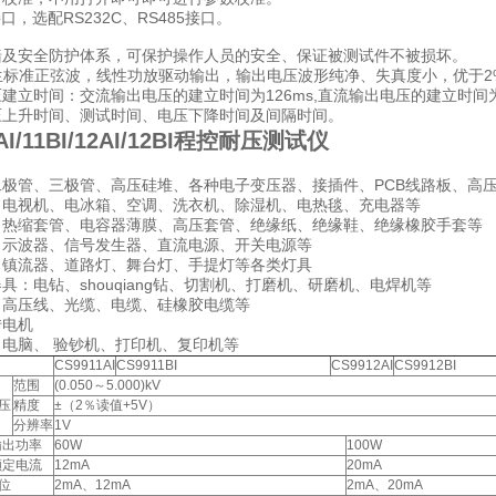
接口，选配RS232C、RS485接口。
墙及安全防护体系，可保护操作人员的安全、保证被测试件不被损坏。
产生标准正弦波，线性功放驱动输出，输出电压波形纯净、失真度小，优于2
建立时间：交流输出电压的建立时间为126ms,直流输出电压的建立时间为
压上升时间、测试时间、电压下降时间及间隔时间。
AI/11BI/12AI/12BI程控耐压测试仪
二极管、三极管、高压硅堆、各种电子变压器、接插件、PCB线路板、高
：电视机、电冰箱、空调、洗衣机、除湿机、电热毯、充电器等
：热缩套管、电容器薄膜、高压套管、绝缘纸、绝缘鞋、绝缘橡胶手套等
：示波器、信号发生器、直流电源、开关电源等
：镇流器、道路灯、舞台灯、手提灯等各类灯具
具：电钻、shouqiang钻、切割机、打磨机、研磨机、电焊机等
：高压线、光缆、电缆、硅橡胶电缆等
转电机
：电脑、 验钞机、打印机、复印机等
CS9911AI
CS9911BI
CS9912AI
CS9912BI
范围
(0.050～5.000)kV
压
精度
±（2％读值+5V）
分辨率
1V
输出功率
60W
100W
额定电流
12mA
20mA
位
2mA、12mA
2mA、20mA