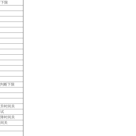
判断下限
=不判断下限
压上升时间关
测试
压下降时间关
隔时间关