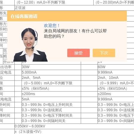
限
（0～12.00）mA,0=不判断下限
（0～20.00)mA,0=不
形
正弦波
形失真度
≤2%（空载或纯阻性负载）
数
1.3～1.5
形方式
DDS+线性功放
欢迎您！
升时间
0.3s～999.9s 0=电压上升时间关
来自局域网的朋友！有什么可以帮
间
0.3s～999.9s 0=连续测试
助您的吗？
降时间
0.3s～999.9s 0=电压下降时间关
间
0.3s～999.9s 0=间隔时间关
范围
(0.050～6.000)kV
(0.050～6.000)kV
压
精度
±（2％读值+5V）
±（2％读值+5V）
分辨率
1V
1V
输出功率
30W
60W
额定电流
5.000mA
9.999mA
位
2mA、5mA
2mA、10mA
限
（0～5.000）mA,0=不判断下限
（0～9.999）mA,0
数
≤5%（6kV/5mA）
≤5%（6kV/10mA）
间
≤200ms
≤200ms
充电电流
5mA
9.999mA
升时间
0.3～999.9s 0=电压上升时间关
0.3～999.9s 0=电
间
0.3～999.9s 0=连续测试
0.3～999.9s 0=连续
降时间
0.3～999.9s 0=电压下降时间关
0.3～999.9s 0=电
间
0.3～999.9s 0=间隔时间关
0.3～999.9s 0=间
0.050kV～6.000kV
±（2％读值+5V）