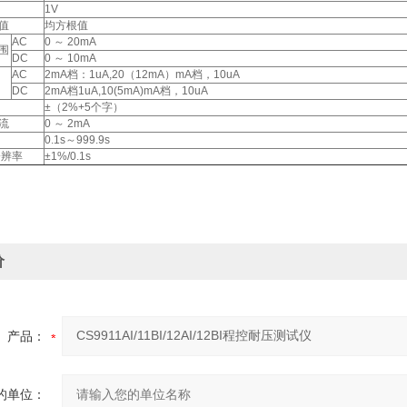
1V
值
均方根值
AC
0 ～ 20mA
围
DC
0 ～ 10mA
AC
2mA档：1uA,20（12mA）mA档，10uA
DC
2mA档1uA,10(5mA)mA档，10uA
±（2%+5个字）
流
0 ～ 2mA
0.1s～999.9s
分辨率
±1%/0.1s
价
产品：
的单位：