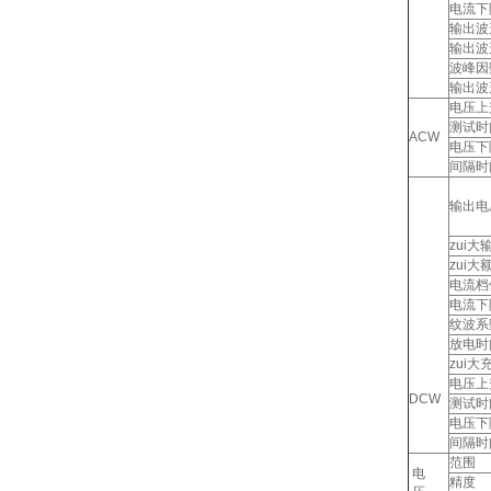
电流下
输出波
输出波
波峰因
输出波
电压上
测试时
ACW
电压下
间隔时
输出电
zui大
zui大
电流档
电流下
纹波系
放电时
zui大
电压上
DCW
测试时
电压下
间隔时
范围
电
精度