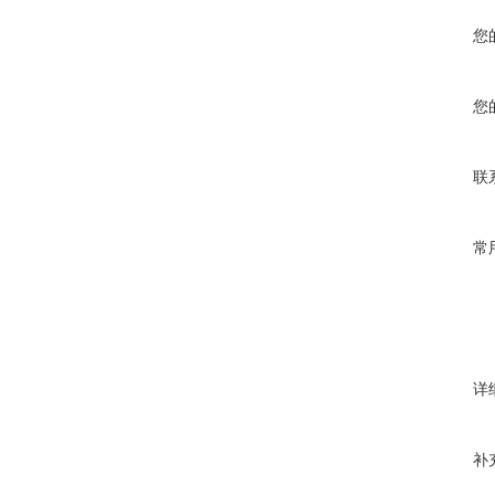
您
您
联
常
详
补