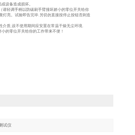
试品或设备造成损坏。
位（请轻调手柄以防碳刷手臂撞坏娇小的零位开关给你
，黄灯亮。试验即告完毕.另切勿直接按停止按钮否则造
性介质,设不使用期间应安置在常温干燥无尘环境.
娇小的零位开关给你的工作带来不便！