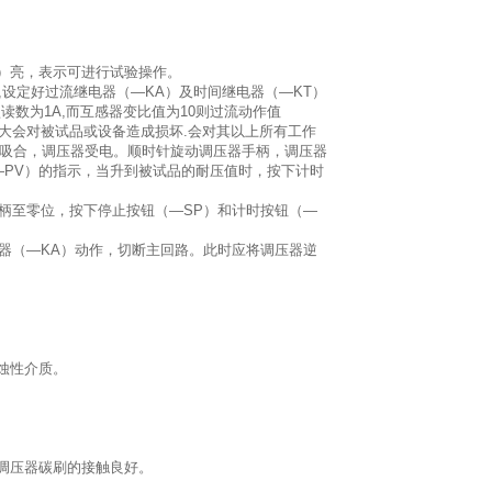
）亮，表示可进行试验操作。
设定好过流继电器（—KA）及时间继电器（—KT）
读数为1A,而互感器变比值为10则过流动作值
电流过大会对被试品或设备造成损坏.会对其以上所有工作
）吸合，调压器受电。顺时针旋动调压器手柄，调压器
—PV）的指示，当升到被试品的耐压值时，按下计时
至零位，按下停止按钮（—SP）和计时按钮（—
（—KA）动作，切断主回路。此时应将调压器逆
蚀性介质。
是调压器碳刷的接触良好。