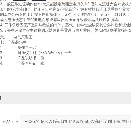
2.一般正常过流动作值zui大只能设定为额定电流的1/3,否则电流过大会对被
3.当耐压计时到时，操作台自动声光报警,应立即逆时针旋转调压器手柄至零
的工作带来不便！）按下停止按钮（—SP）和计时按钮（—ST2），红灯灭
成高电压状态下突然断电而形成感应反高压而导致被试品及试设备损坏。
4. 工作场所应无严重影响绝缘的气体、蒸气、化学性尘埃及其它爆炸性和浸蚀
5.设备在运输过程中请将调压器碳刷手臂调节离开零位开关以防碳刷手臂撞坏
六、 电气原理图
七，产品装箱单
1． 操作台一台
2． 耐压仪主机（5KVA/50KV）一台
3． 产品说明书一份
4． 产品合格证一张
价
产品：