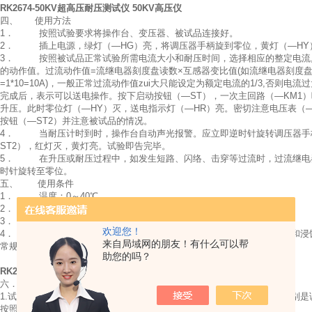
RK2674-50KV超高压耐压测试仪 50KV高压仪
四、 使用方法
1． 按照试验要求将操作台、变压器、被试品连接好。
2． 插上电源，绿灯（—HG）亮，将调压器手柄旋到零位，黄灯（—HY
3． 按照被试品正常试验所需电流大小和耐压时间，选择相应的整定电流,
的动作值。过流动作值=流继电器刻度盘读数×互感器变比值(如流继电器刻度盘
=1*10=10A)，一般正常过流动作值zui大只能设定为额定电流的1/3,否则
完成后，表示可以送电操作。按下启动按钮（—ST），一次主回路（—KM1
升压。此时零位灯（—HY）灭，送电指示灯（—HR）亮。密切注意电压表（
按钮（—ST2）并注意被试品的情况。
4． 当耐压计时到时，操作台自动声光报警。应立即逆时针旋转调压器手柄
ST2），红灯灭，黄灯亮。试验即告完毕。
5． 在升压或耐压过程中，如发生短路、闪络、击穿等过流时，过流继电器
时针旋转至零位。
五、 使用条件
1． 温度：0～40℃
2． 海拔高度：＜1000m
3． 相对温度：＜85%
欢迎您！
4． 工作场所应无严重影响绝缘的气体、蒸气、化学性尘埃及其它爆炸性和浸
来自局域网的朋友！有什么可以帮
常规超高压测试仪接线示意图：
助您的吗？
输出50KV
RK2674-50KV超高压耐压测试仪 50KV高压仪
六．注意事项
1.试验前应检查有否运输损坏或不良接触,并检查各电器元件是否良好，特别
按照试验要求将操作台、变压器、被试品按正确接线连接好。